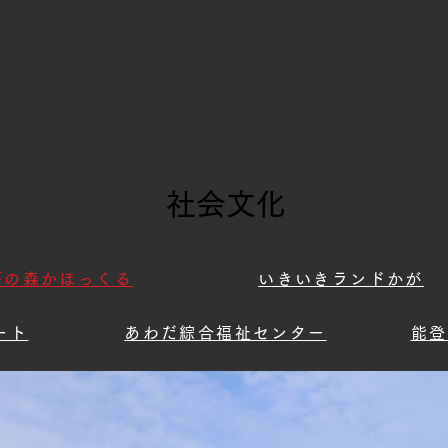
社会文化
びの森かほっくる
いきいきランドかが
ート
あわだ綜合福祉センター
能登