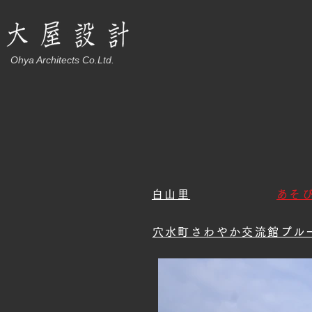
Ohya Architects Co.Ltd.
白山里
あそ
穴水町さわやか交流館プル