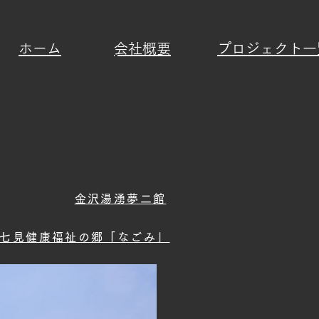
ホーム
​会社概要
プロジェクト一
金沢湯湧夢二館
七見健康福祉の郷「なごみ」