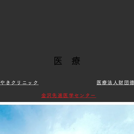
医 療
がやきクリニック
医療法人財団德
金沢先進医学センター