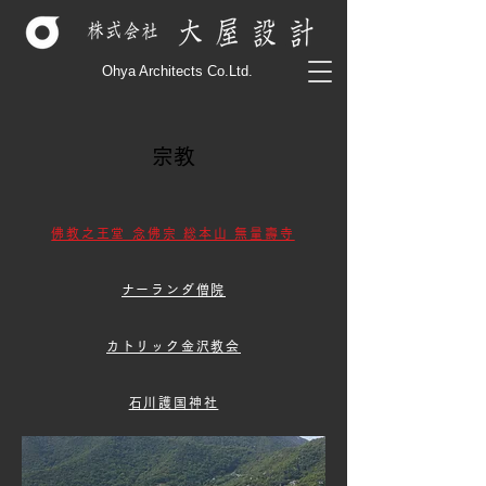
Ohya Architects Co.Ltd.
宗教
佛教之王堂 念佛宗 総本山 無量壽寺
ナーランダ僧院
カトリック金沢教会
石川護国神社