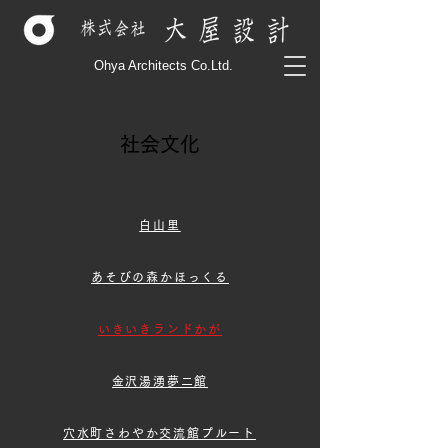
Ohya Architects Co.Ltd.
社会文化
白山里
あそびの森かほっくる
いきいきランドかが
金沢湯湧夢二館
穴水町さわやか交流館プルート