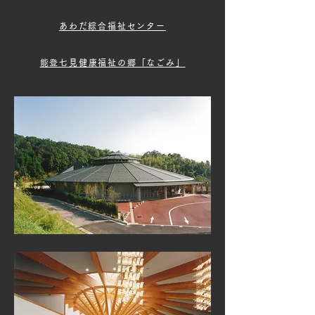
あわだ綜合福祉センター
能登七見健康福祉の郷「なごみ」