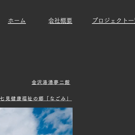
ホーム
​会社概要
プロジェクト一
金沢湯湧夢二館
七見健康福祉の郷「なごみ」