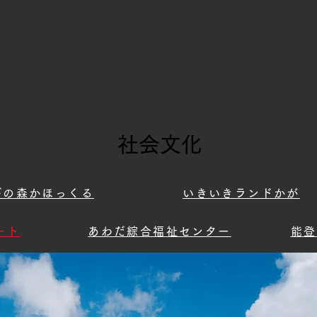
社会文化
びの森かほっくる
いきいきランドかが
ート
あわだ綜合福祉センター
能登