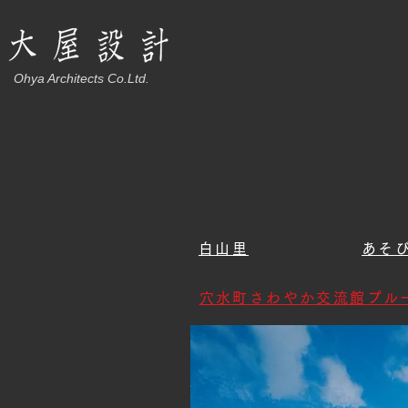
Ohya Architects Co.Ltd.
白山里
あそ
穴水町さわやか交流館プル