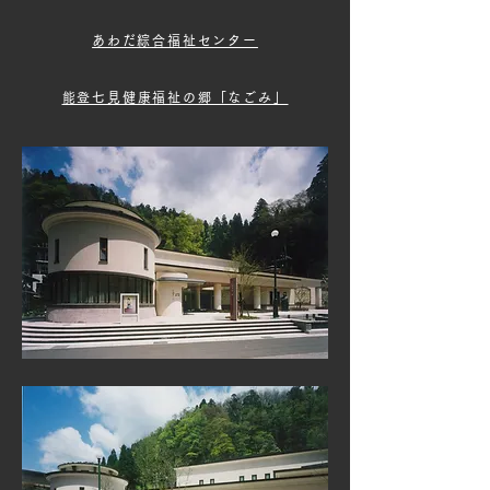
あわだ綜合福祉センター
能登七見健康福祉の郷「なごみ」