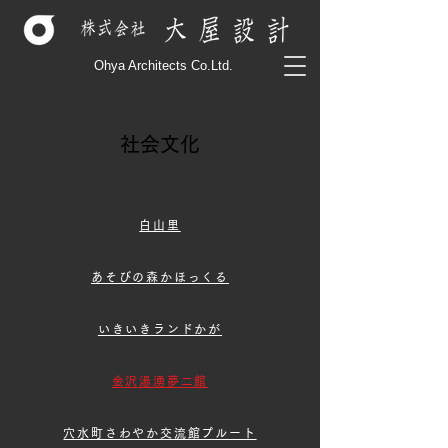
Ohya Architects Co.Ltd.
社会文化
白山里
あそびの森かほっくる
いきいきランドかが
金沢湯湧夢二館
穴水町さわやか交流館プルート