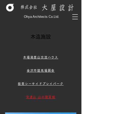
Ohya Architects Co.Ltd.
木造施設
木場潟里山交流ハウス
金沢市競馬場厩舎
能美シーサイドプレイパーク
宝達山 山の龍宮城